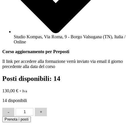
Studio Kompas, Via Roma, 9 - Borgo Valsugana (TN), Italia /
Online
Corso aggiornamento per Preposti
Il link per accedere alla formazione verrà inviato via email il giorno
precedente alla data del corso
Posti disponibili: 14
130,00
€
+ Iva
14 disponibili
Aggiornamento
-
+
Preposto
Prenota i posti
6
ore