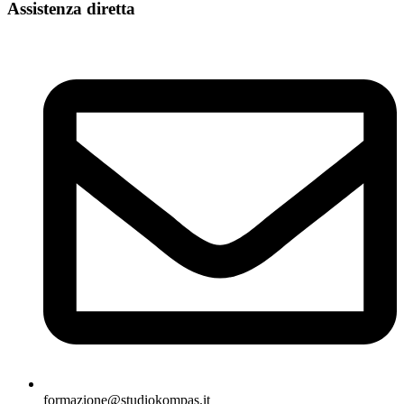
Assistenza diretta
quantità
formazione@studiokompas.it