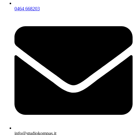
0464 668203
info@studiokompas.it