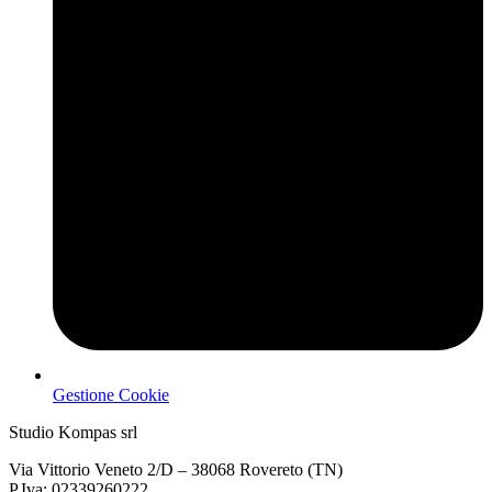
Gestione Cookie
Studio Kompas srl
Via Vittorio Veneto 2/D – 38068 Rovereto (TN)
P.Iva: 02339260222