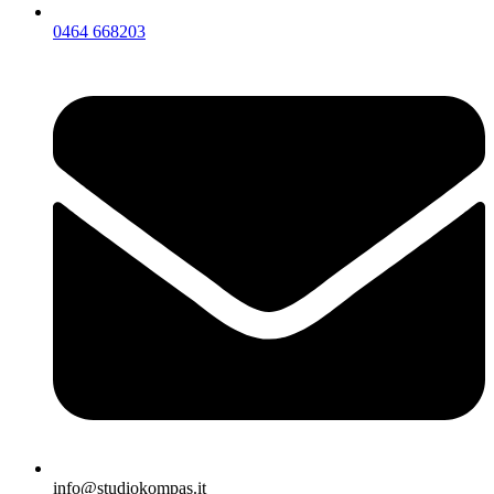
0464 668203
info@studiokompas.it