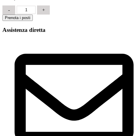
Sicurezza
-
+
Modulo
Prenota i posti
Specifico
RISCHIO
Assistenza diretta
ALTO
12
ore
quantità