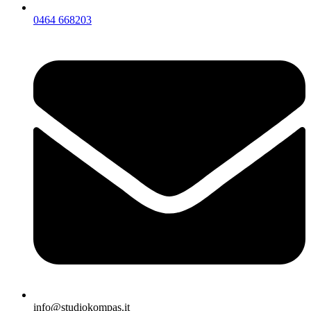
0464 668203
info@studiokompas.it