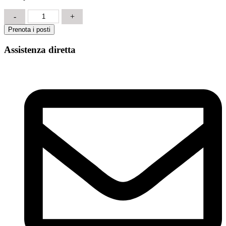
Sicurezza
-
+
Modulo
Prenota i posti
Specifico
RISCHIO
Assistenza diretta
ALTO
12
ore
quantità