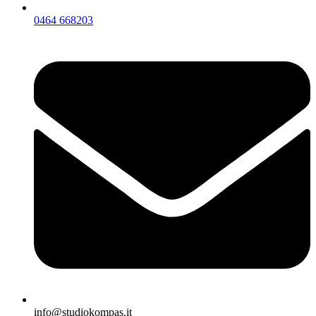
0464 668203
info@studiokompas.it