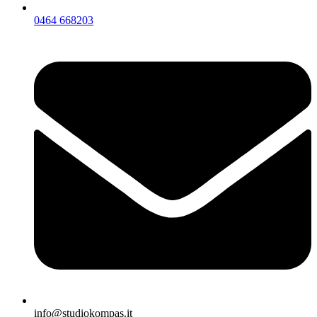
0464 668203
info@studiokompas.it